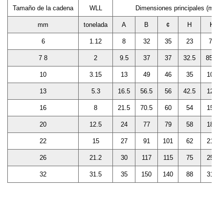
Tamaño de la cadena
WLL
Dimensiones principales (mm
mm
tonelada
A
B
¢
H
K
6
1.12
8
32
35
23
76
7 8
2
9.5
37
37
32.5
85.5
10
3.15
13
49
46
35
104
13
5.3
16.5
56.5
56
42.5
128
16
8
21.5
70.5
60
54
150
20
12.5
24
77
79
58
180
22
15
27
91
101
62
213
26
21.2
30
117
115
75
250
32
31.5
35
150
140
88
317