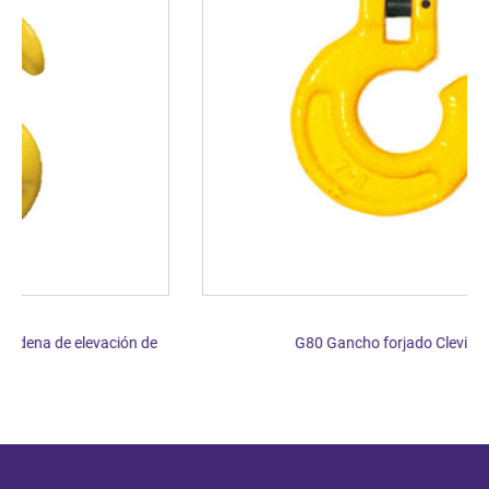
e
G80 Gancho forjado Clevis Forest